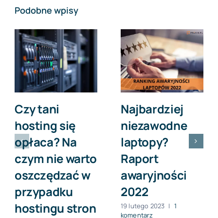
Podobne wpisy
Czy tani
Najbardziej
hosting się
niezawodne
opłaca? Na
laptopy?
czym nie warto
Raport
oszczędzać w
awaryjności
przypadku
2022
hostingu stron
19 lutego 2023
|
1
komentarz