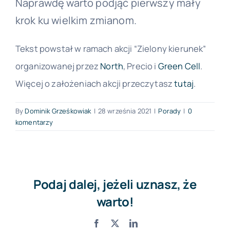
Naprawdę warto podjąć pierwszy mały
krok ku wielkim zmianom.
Tekst powstał w ramach akcji “Zielony kierunek”
organizowanej przez
North
, Precio i
Green Cell
.
Więcej o założeniach akcji przeczytasz
tutaj
.
By
Dominik Grześkowiak
|
28 września 2021
|
Porady
|
0
komentarzy
Podaj dalej, jeżeli uznasz, że
warto!
Facebook
X
LinkedIn