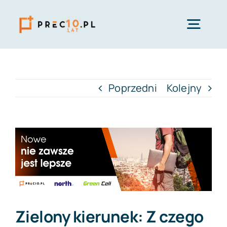
Przejdź
do
Togg
zawartości
Navig
Start
Poprzedni
Kolejny
Sklep
Pokaż
Oferta
większy
obrazek
Serwis
Zielony kierunek: Z czego
Blog