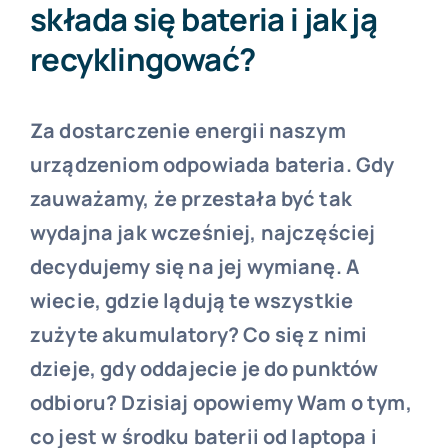
składa się bateria i jak ją
recyklingować?
Forum PŚK
O nas
Za dostarczenie energii naszym
urządzeniom odpowiada bateria. Gdy
zauważamy, że przestała być tak
Kontakt
wydajna jak wcześniej, najczęściej
decydujemy się na jej wymianę. A
BEZPŁATNA KONSULTACJA
wiecie, gdzie lądują te wszystkie
zużyte akumulatory? Co się z nimi
dzieje, gdy oddajecie je do punktów
odbioru? Dzisiaj opowiemy Wam o tym,
co jest w środku baterii od laptopa i