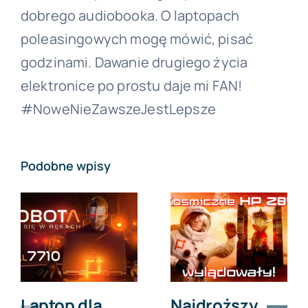
dobrego audiobooka. O laptopach
poleasingowych mogę mówić, pisać
godzinami. Dawanie drugiego życia
elektronice po prostu daje mi FAN!
#NoweNieZawszeJestLepsze
Podobne wpisy
Laptop dla
Najdroższy