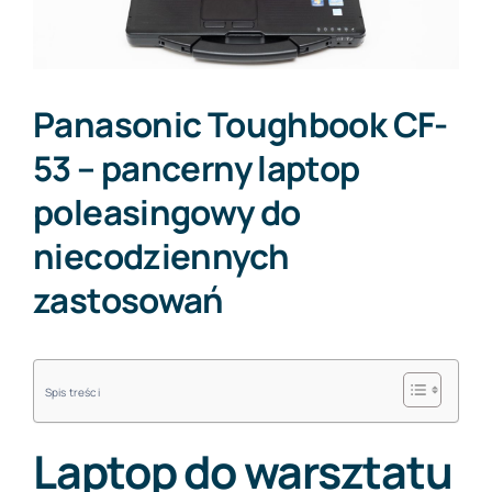
Forum PŚK
Panasonic Toughbook CF-
O nas
53 – pancerny laptop
poleasingowy do
Kontakt
niecodziennych
zastosowań
BEZPŁATNA KONSULTACJA
Spis treści
Laptop do warsztatu