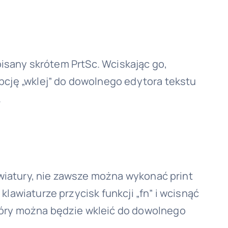
pisany skrótem PrtSc. Wciskając go,
pcję „wklej” do dowolnego edytora tekstu
.
awiatury, nie zawsze można wykonać print
lawiaturze przycisk funkcji „fn” i wcisnąć
tóry można będzie wkleić do dowolnego