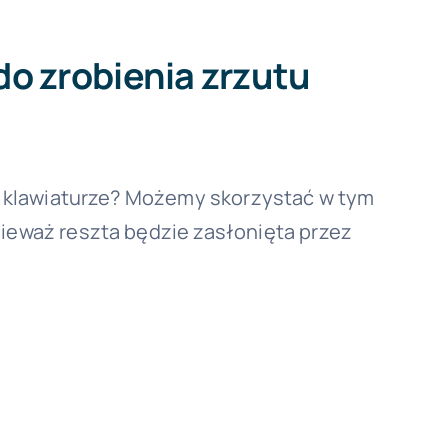
do zrobienia zrzutu
 na klawiaturze? Możemy skorzystać w tym
nieważ reszta będzie zasłonięta przez