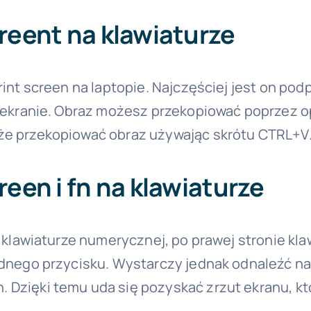
creent na klawiaturze
rint screen na laptopie. Najczęściej jest on pod
na ekranie. Obraz możesz przekopiować poprzez o
kże przekopiować obraz używając skrótu CTRL+V
reen i fn na klawiaturze
na klawiaturze numerycznej, po prawej stronie kl
dnego przycisku. Wystarczy jednak odnaleźć na k
. Dzięki temu uda się pozyskać zrzut ekranu, k