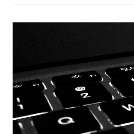
Pokaż
większy
obrazek