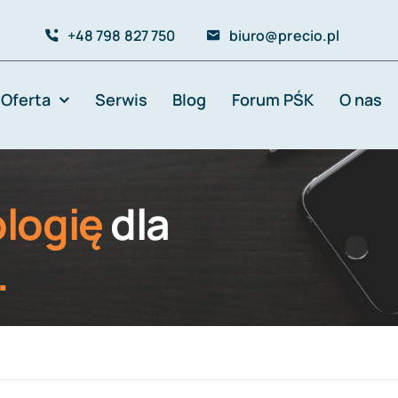
+48 798 827 750
biuro@precio.pl
Oferta
Serwis
Blog
Forum PŚK
O nas
logię
dla
.