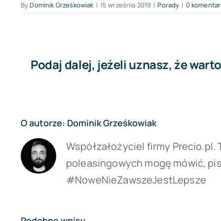
By
Dominik Grześkowiak
|
15 września 2019
|
Porady
|
0 komentar
Podaj dalej, jeżeli uznasz, że warto
O autorze:
Dominik Grześkowiak
Współzałożyciel firmy Precio.pl
poleasingowych mogę mówić, pisa
#NoweNieZawszeJestLepsze
Podobne wpisy