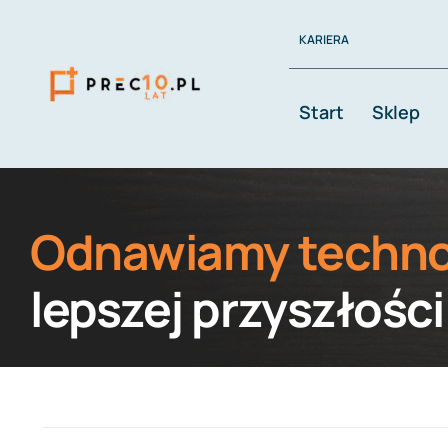
Przejdź
KARIERA
do
zawartości
Start
Sklep
Odnawiamy techno
lepszej przyszłości