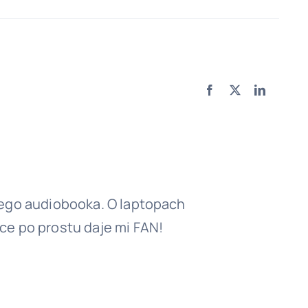
Facebook
X
LinkedIn
rego audiobooka. O laptopach
e po prostu daje mi FAN!