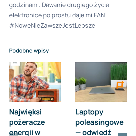
godzinami. Dawanie drugiego życia
elektronice po prostu daje mi FAN!
#NoweNieZawszeJestLepsze
Podobne wpisy
Najwięksi
Laptopy
pożeracze
poleasingowe
energii w
— odwiedź