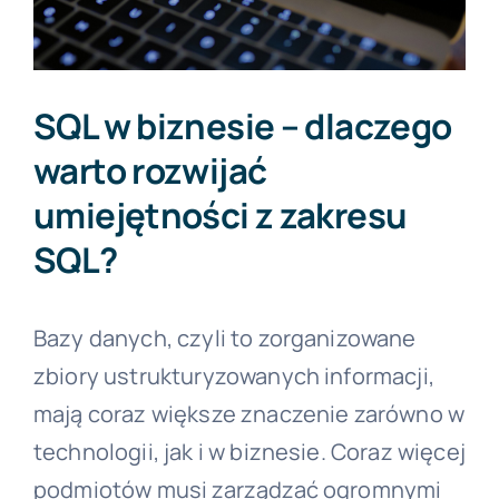
Forum PŚK
SQL w biznesie – dlaczego
O nas
warto rozwijać
umiejętności z zakresu
Kontakt
SQL?
BEZPŁATNA KONSULTACJA
Bazy danych, czyli to zorganizowane
zbiory ustrukturyzowanych informacji,
mają coraz większe znaczenie zarówno w
technologii, jak i w biznesie. Coraz więcej
podmiotów musi zarządzać ogromnymi