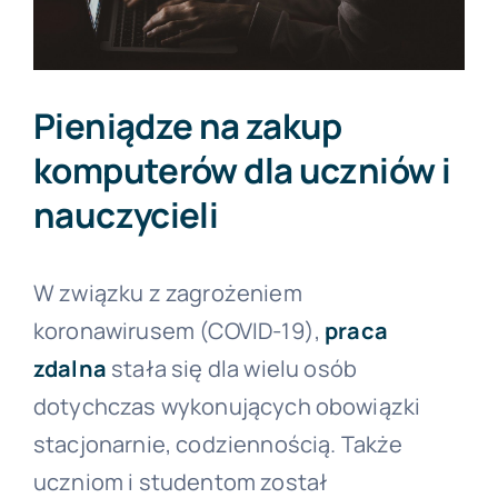
Forum PŚK
Pieniądze na zakup
O nas
komputerów dla uczniów i
nauczycieli
Kontakt
W związku z zagrożeniem
BEZPŁATNA KONSULTACJA
koronawirusem (COVID-19),
praca
zdalna
stała się dla wielu osób
dotychczas wykonujących obowiązki
stacjonarnie, codziennością. Także
uczniom i studentom został