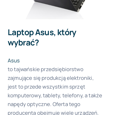
Forum PŚK
Laptop Asus, który
O nas
wybrać?
Kontakt
Asus
to tajwańskie przedsiębiorstwo
BEZPŁATNA KONSULTACJA
zajmujące się produkcją elektroniki,
jest to przede wszystkim sprzęt
komputerowy, tablety, telefony, a także
napędy optyczne. Oferta tego
producenta obejmuje wiele urządzeń.