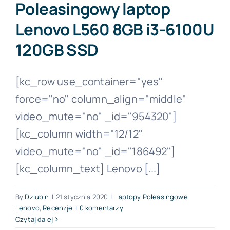
Poleasingowy laptop
Lenovo L560 8GB i3-6100U
Forum PŚK
120GB SSD
O nas
[kc_row use_container="yes"
force="no" column_align="middle"
Kontakt
video_mute="no" _id="954320"]
[kc_column width="12/12"
BEZPŁATNA KONSULTACJA
video_mute="no" _id="186492"]
[kc_column_text] Lenovo [...]
By
Dziubin
|
21 stycznia 2020
|
Laptopy Poleasingowe
Lenovo
,
Recenzje
|
0 komentarzy
Czytaj dalej