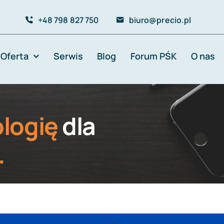
+48 798 827 750
biuro@precio.pl
Oferta
Serwis
Blog
Forum PŚK
O nas
logię
dla
.