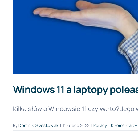
Windows 11 a laptopy polea
Kilka słów o Windowsie 11 czy warto? Jego 
By
Dominik Grześkowiak
|
11 lutego 2022
|
Porady
|
0 komentarzy