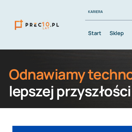
Przejdź
KARIERA
do
zawartości
Start
Sklep
Odnawiamy techno
lepszej przyszłości