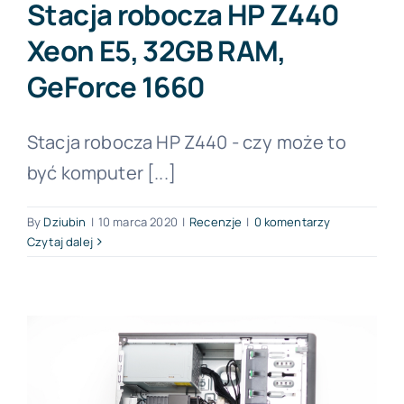
Stacja robocza HP Z440
Xeon E5, 32GB RAM,
Forum PŚK
GeForce 1660
O nas
Stacja robocza HP Z440 - czy może to
być komputer [...]
Kontakt
By
Dziubin
|
10 marca 2020
|
Recenzje
|
0 komentarzy
Czytaj dalej
BEZPŁATNA KONSULTACJA