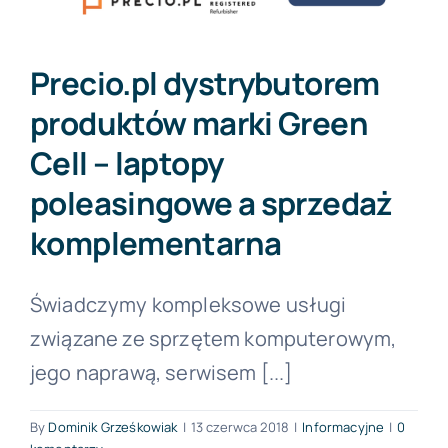
Forum PŚK
Precio.pl dystrybutorem
produktów marki Green
O nas
Cell – laptopy
poleasingowe a sprzedaż
Kontakt
komplementarna
BEZPŁATNA KONSULTACJA
Świadczymy kompleksowe usługi
związane ze sprzętem komputerowym,
jego naprawą, serwisem [...]
By
Dominik Grześkowiak
|
13 czerwca 2018
|
Informacyjne
|
0