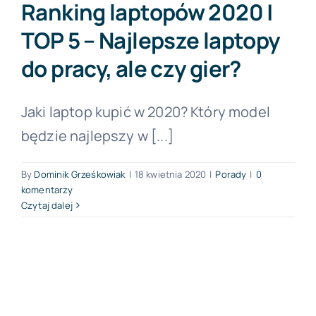
Ranking laptopów 2020 |
TOP 5 – Najlepsze laptopy
Forum PŚK
do pracy, ale czy gier?
O nas
Jaki laptop kupić w 2020? Który model
będzie najlepszy w [...]
Kontakt
By
Dominik Grześkowiak
|
18 kwietnia 2020
|
Porady
|
0
komentarzy
BEZPŁATNA KONSULTACJA
Czytaj dalej