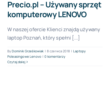
Precio.pl – Używany sprzęt
komputerowy LENOVO
Forum PŚK
W naszej ofercie Klienci znajdą używany
O nas
laptop Poznań, który spełni [...]
Kontakt
By
Dominik Grześkowiak
|
8 czerwca 2018
|
Laptopy
Poleasingowe Lenovo
|
0 komentarzy
Czytaj dalej
BEZPŁATNA KONSULTACJA