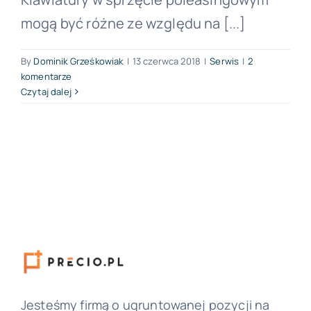
mogą być różne ze względu na [...]
Forum PŚK
By
Dominik Grześkowiak
|
13 czerwca 2018
|
Serwis
|
2
komentarze
O nas
Czytaj dalej
Kontakt
BEZPŁATNA KONSULTACJA
Jesteśmy firmą o ugruntowanej pozycji na