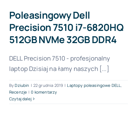
Poleasingowy Dell
Forum PŚK
Precision 7510 i7-6820HQ
512GB NVMe 32GB DDR4
O nas
DELL Precision 7510 - profesjonalny
Kontakt
laptop Dzisiaj na łamy naszych [...]
BEZPŁATNA KONSULTACJA
By
Dziubin
|
22 grudnia 2019
|
Laptopy poleasingowe DELL
,
Recenzje
|
0 komentarzy
Czytaj dalej