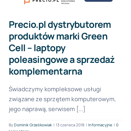
Forum PŚK
Precio.pl dystrybutorem
produktów marki Green
O nas
Cell – laptopy
poleasingowe a sprzedaż
Kontakt
komplementarna
BEZPŁATNA KONSULTACJA
Świadczymy kompleksowe usługi
związane ze sprzętem komputerowym,
jego naprawą, serwisem [...]
By
Dominik Grześkowiak
|
13 czerwca 2018
|
Informacyjne
|
0