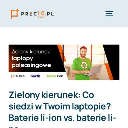
Przejdź
do
Togg
zawartości
Navig
Start
Sklep
Oferta
Zielony kierunek: Co
Serwis
siedzi w Twoim laptopie?
Baterie li-ion vs. baterie li-
Blog