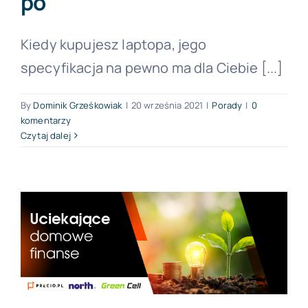
po
Forum PŚK
Kiedy kupujesz laptopa, jego
specyfikacja na pewno ma dla Ciebie [...]
O nas
By
Dominik Grześkowiak
|
20 września 2021
|
Porady
|
0
komentarzy
Czytaj dalej
Kontakt
BEZPŁATNA KONSULTACJA